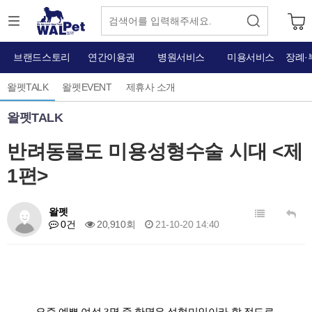
브랜드스토리
연간이용권
병원서비스
미용서비스
장례·
왈펫TALK
왈펫EVENT
제휴사 소개
왈펫TALK
반려동물도 미용성형수술 시대 <제
1편>
왈펫
0건
20,910회
21-10-20 14:40