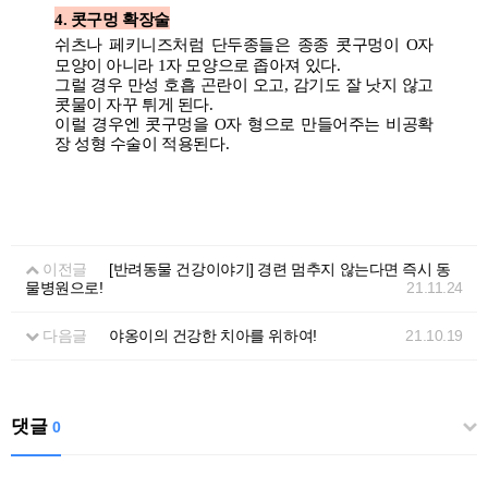
4. 콧구멍 확장술
쉬츠나 페키니즈처럼 단두종들은 종종 콧구멍이 O자
모양이 아니라 1자 모양으로 좁아져 있다.
그럴 경우 만성 호흡 곤란이 오고, 감기도 잘 낫지 않고
콧물이 자꾸 튀게 된다.
이럴 경우엔 콧구멍을 O자 형으로 만들어주는 비공확
장 성형 수술이 적용된다.
이전글
[반려동물 건강이야기] 경련 멈추지 않는다면 즉시 동
물병원으로!
21.11.24
다음글
야옹이의 건강한 치아를 위하여!
21.10.19
댓글
0