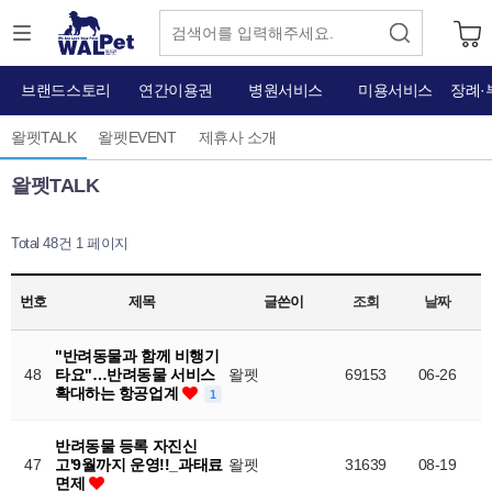
브랜드스토리
연간이용권
병원서비스
미용서비스
장례·
왈펫TALK
왈펫EVENT
제휴사 소개
왈펫TALK
Total 48건
1 페이지
번호
제목
글쓴이
조회
날짜
"반려동물과 함께 비행기
48
타요"…반려동물 서비스
왈펫
69153
06-26
확대하는 항공업계
1
반려동물 등록 자진신
47
고'9월까지 운영!!_과태료
왈펫
31639
08-19
면제