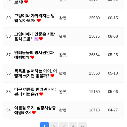
보자!
고양이와 가까워지는 방
39
왈펫
25580
06-15
법 알아보자!
고양이에게 안좋은 사람
38
왈펫
13675
06-08
음식 모음!
반려동물의 병사원인과
37
왈펫
26334
05-25
예방법?!
목욕을 싫어하는 아이, 어
36
왈펫
13563
05-13
떻게 씻기면 좋을까?
더운 여름철 반려견 건강
35
왈펫
19150
05-06
관리 비법은?!
여름철 모기, 심장사상충
34
왈펫
18718
04-27
예방하자!
2
3
4
1