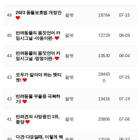
2023 동물보호법 개정안
46
왈펫
18764
07-15
반려동물의 몸짓언어 카
45
왈펫
72729
08-09
밍시그널 -야옹이편-
반려동물의 몸짓언어 카
44
왈펫
13530
08-04
밍시그널 -멍멍이편-
28443
모두가 알아야 하는 펫티
43
왈펫
07-25
켓!
0
반려동물 우울증 극복하
42
왈펫
13416
07-19
기!
반려견의 사망원인 1위,
41
왈펫
20806
07-06
종양
다견·다묘일때, 이렇게 해
40
왈펫
13104
06-22