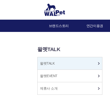
브랜드스토리
연간이용권
왈펫TALK
왈펫TALK
왈펫EVENT
제휴사 소개