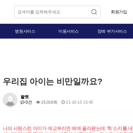
회원가입
병원서비스
미용서비스
장례·부가서비스
우리집 아이는 비만일까요?
왈펫
0건
15,018회
21-10-15 15:45
나의 사랑스런 아이가 애교부리면 배에 올라왔는데 '헉'소리를 내