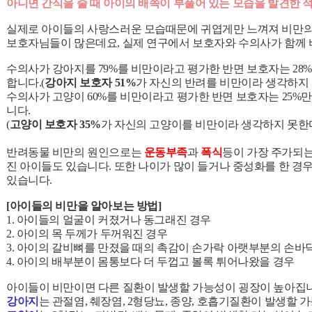
아니면 간식을 줄 때 아이의 배쪽이 부풀어 있는 모습을 발견한 
실제로 아이들의 사랑스러운 모습때문에 귀엽게만 느껴져 비만의
보호자님들이 많은데요, 실제 연구에서 보호자와 수의사가 함께
수의사가 강아지를 79%를 비만이라고 평가한 반면 보호자는 2
합니다.
(
강아지 보호자 51%
가 자신의 반려를 비만이라 생각하지
수의사가 고양이 60%를 비만이라고 평가한 반면 보호자는 25%
니다.
(
고양이 보호자 35%
가 자신의 고양이를 비만이라 생각하지 못한
반려동물 비만의 원인으로는
운동부족
과
폭식
등이 가장 주가되
진 아이들도 있습니다.
또한 나이가 많이 들거나 중성화를 한 경
있습니다.
[아이들의 비만을 알아보는 방법]
1. 아이들의 얼굴이 커졌거나 동그래진 경우
2. 아이의 목 두께가 두꺼워진 경우
3. 아이의 갈비뼈를 만졌을 때의 촉감이 손가락 아랫부분의 손바
4. 아이의 배부분이 몸통보다 더 두껍고 볼록 튀어나왔을 경우
아이들이 비만이면 다른 질환이 발생할 가능성이 굉장이 높아집
강아지
는 관절염, 췌장염, 2형당뇨, 종양, 호흡기질환이 발생할 