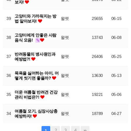
보자!
고양이와 가까워지는 방
39
왈펫
25655
06-15
법 알아보자!
고양이에게 안좋은 사람
38
왈펫
13743
06-08
음식 모음!
반려동물의 병사원인과
37
왈펫
26406
05-25
예방법?!
목욕을 싫어하는 아이, 어
36
왈펫
13630
05-13
떻게 씻기면 좋을까?
더운 여름철 반려견 건강
35
왈펫
19221
05-06
관리 비법은?!
여름철 모기, 심장사상충
34
왈펫
18789
04-27
예방하자!
2
3
4
1