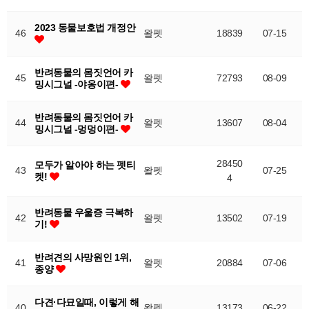
2023 동물보호법 개정안
46
왈펫
18839
07-15
반려동물의 몸짓언어 카
45
왈펫
72793
08-09
밍시그널 -야옹이편-
반려동물의 몸짓언어 카
44
왈펫
13607
08-04
밍시그널 -멍멍이편-
28450
모두가 알아야 하는 펫티
43
왈펫
07-25
켓!
4
반려동물 우울증 극복하
42
왈펫
13502
07-19
기!
반려견의 사망원인 1위,
41
왈펫
20884
07-06
종양
다견·다묘일때, 이렇게 해
40
왈펫
13173
06-22