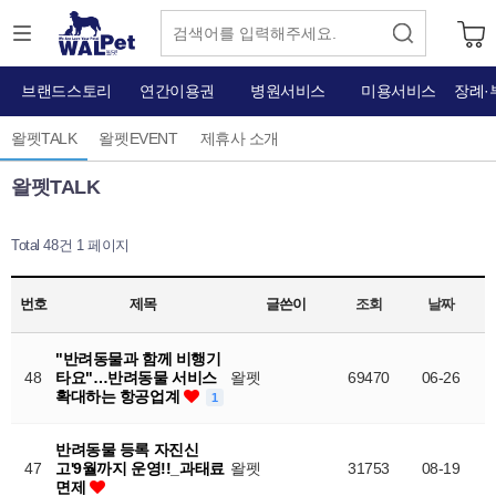
브랜드스토리
연간이용권
병원서비스
미용서비스
장례·
왈펫TALK
왈펫EVENT
제휴사 소개
왈펫TALK
Total 48건
1 페이지
번호
제목
글쓴이
조회
날짜
"반려동물과 함께 비행기
48
타요"…반려동물 서비스
왈펫
69470
06-26
확대하는 항공업계
1
반려동물 등록 자진신
47
고'9월까지 운영!!_과태료
왈펫
31753
08-19
면제