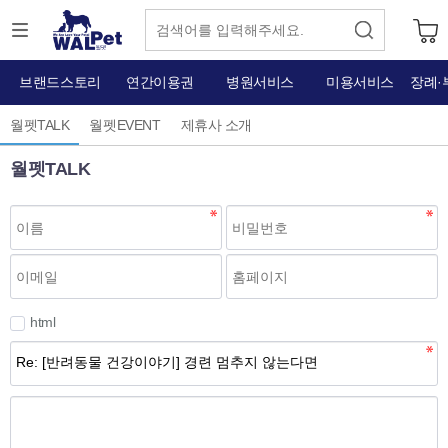
브랜드스토리
연간이용권
병원서비스
미용서비스
장례·
월펫TALK
월펫EVENT
제휴사 소개
월펫TALK
html