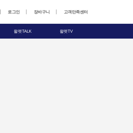
로그인
장바구니
고객만족센터
왈펫TALK
왈펫TV