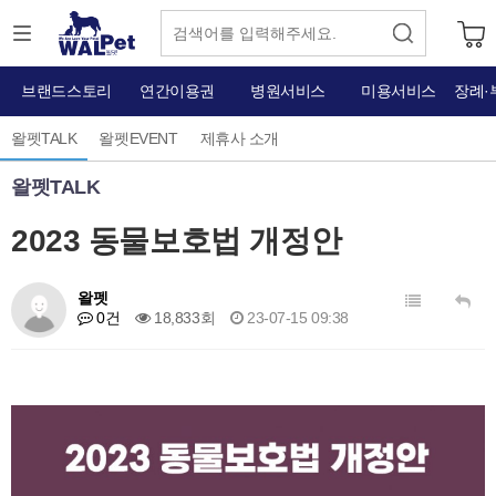
브랜드스토리
연간이용권
병원서비스
미용서비스
장례·
왈펫TALK
왈펫EVENT
제휴사 소개
왈펫TALK
2023 동물보호법 개정안
왈펫
0건
18,833회
23-07-15 09:38